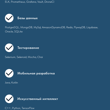
ELK, Prometheus, Grafana, Vault, DroneCI
Базы данных
PostgreSQL, MongoDB, MySql, AmazonDynamoDB, Redis, FlywayDB, Liquibase,
Oracle, SQLite
Тестирование
Selenium, Selenoid, Mocha, Chai
Мобильная разработка
Java, Kotlin
Искусственный интеллект
С++, Python, TensorFlow