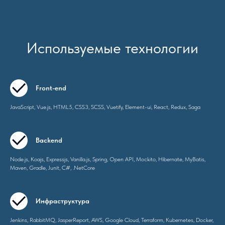
Используемые технологии
Front-end
JavaScript, Vue.js, HTML5, CSS3, SCSS, Vuetify, Element-ui, React, Redux, Saga
Backend
Node.js, Koajs, Expressjs, Vanilla.js, Spring, Open API, Mockito, Hibernate, MyBatis,
Maven, Gradle, Junit, C#, .NetCore
Инфраструктура
Jenkins, RabbitMQ, JasperReport, AWS, Google Cloud, Terraform, Kubernetes, Docker,